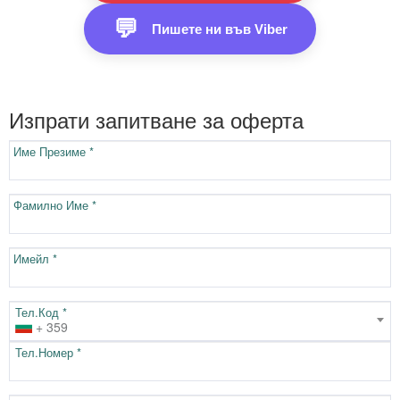
💬
Пишете ни във Viber
Изпрати запитване за оферта
Име Презиме *
Фамилно Име *
Имейл *
Тел.Код *
+ 359
Тел.Номер *