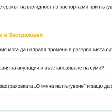
е срокът на валидност на паспорта ми при пъту
и и Застраховки
овия мога да направя промени в резервацията си
овия за анулация и възстановяване на суми?
застраховката „Отмяна на пътуване“ и защо да 