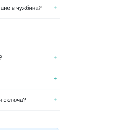
ване в чужбина?
?
я сключа?