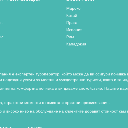
Мароко
Китай
съ
Прага
Испания
ис
Рим
Кападокия
пания е експертен туроператор, който може да ви осигури почивка 
 надеждни услуги за местни и чуждестранни туристи, както и за ин
каним на комфортна почивка и ви даваме спокойствие. Нашите парт
а, страхотни моменти от живота и приятни преживявания.
о и високо ниво на обслужване на клиентите добавят стойност към