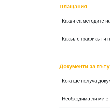
Плащания
Какви са методите н
Какъв е графикът и 
Документи за пъту
Кога ще получа доку
Необходима ли ми е 