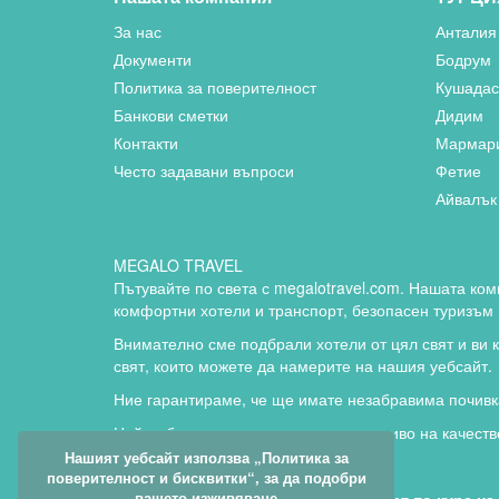
За нас
Анталия
Документи
Бодрум
Политика за поверителност
Кушада
Банкови сметки
Дидим
Контакти
Мармар
Често задавани въпроси
Фетие
Айвалък
MEGALO TRAVEL
Пътувайте по света с megalotravel.com. Нашата ком
комфортни хотели и транспорт, безопасен туризъм и
Внимателно сме подбрали хотели от цял свят и ви 
свят, които можете да намерите на нашия уебсайт.
Ние гарантираме, че ще имате незабравима почивк
Най-добрите цени и задоволително ниво на качеств
Нашият уебсайт използва „Политика за
поверителност и бисквитки“, за да подобри
вашето изживяване