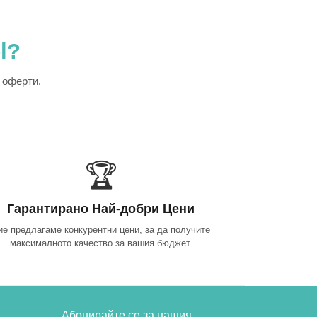
l?
 оферти.
🏆
Гарантирано Най-добри Цени
ие предлагаме конкурентни цени, за да получите
максималното качество за вашия бюджет.
Абонирайте се за нашия