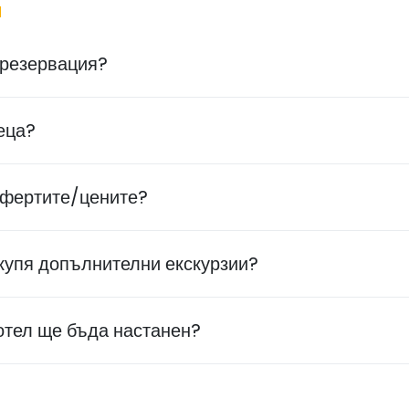
и
 резервация?
еца?
офертите/цените?
акупя допълнителни екскурзии?
хотел ще бъда настанен?