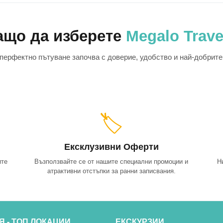
ащо да изберете
Megalo Trave
перфектно пътуване започва с доверие, удобство и най-добрите
🏷️
Ексклузивни Оферти
ите
Възползвайте се от нашите специални промоции и
Н
атрактивни отстъпки за ранни записвания.
Я - ТОП ЛОКАЦИИ
ЕКСКУРЗИИ