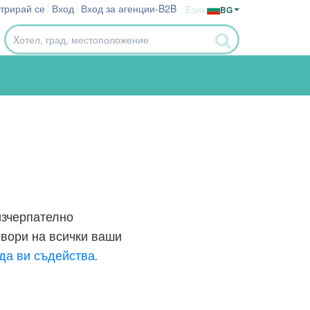
стрирай се
Вход
Вход за агенции-B2B
Език
BG
изчерпателно
овори на всички ваши
да ви съдейства
.