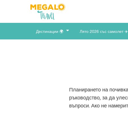
Дестинации 🌍
Лято 2026 със самолет ✈️
Планирането на почивка
ръководство, за да уле
въпроси. Ако не намерит