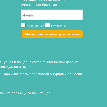
електронен бюлетин
Абонирай се
Отписване
Абониране за регулярни новини
в Турция и по целия свят с възможно най-добрите
дивидуални и групи.
ньори имат голям брой хотели в Турция и по целия
 вашите празници са нашите цели.