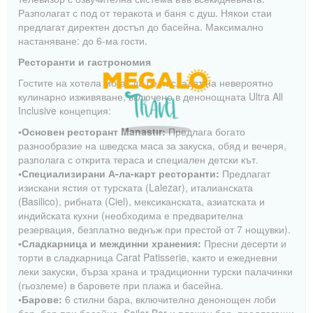
Разполагат с под от теракота и баня с душ. Някои стаи
предлагат директен достъп до басейна. Максимално
настаняване: до 6-ма гости.
Ресторанти и гастрономия
Гостите на хотела могат да се насладят на невероятно
кулинарно изживяване, включено в денонощната Ultra All
Inclusive концепция:
•Основен ресторант Manastır:
Предлага богато
разнообразие на шведска маса за закуска, обяд и вечеря,
разполага с открита тераса и специален детски кът.
•Специализирани А-ла-карт ресторанти:
Предлагат
изискани ястия от турската (Lalezar), италианската
(Basilico), рибната (Ciel), мексиканската, азиатската и
индийската кухни (необходима е предварителна
резервация, безплатно веднъж при престой от 7 нощувки).
•Сладкарница и междинни хранения:
Пресни десерти и
торти в сладкарница Carat Patisserie, както и ежедневни
леки закуски, бърза храна и традиционни турски палачинки
(гьозлеме) в баровете при плажа и басейна.
•Барове:
6 стилни бара, включително денонощен лоби