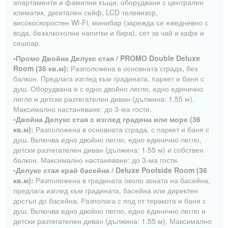
апартаменти и фамилни къщи, оборудвани с централен
климатик, дигитален сейф, LCD телевизор,
високоскоростен Wi-Fi, минибар (зарежда се ежедневно с
вода, безалкохолни напитки и бира), сет за чай и кафе и
сешоар.
•Промо Двойна Делукс стая / PROMO Double Deluxe
Room (36 кв.м):
Разположена в основната сграда, без
балкон. Предлага изглед към градината, паркет и баня с
душ. Оборудвана е с едно двойно легло, едно единично
легло и детски разтегателен диван (дължина: 1.55 м).
Максимално настаняване: до 3-ма гости.
•Двойна Делукс стая с изглед градина или море (36
кв.м):
Разположена в основната сграда, с паркет и баня с
душ. Включва едно двойно легло, едно единично легло,
детски разтегателен диван (дължина: 1.55 м) и собствен
балкон. Максимално настаняване: до 3-ма гости.
•Делукс стая край басейна / Deluxe Poolside Room (36
кв.м):
Разположена в градината около зоната на басейна,
предлага изглед към градината, басейна или директен
достъп до басейна. Разполага с под от теракота и баня с
душ. Включва едно двойно легло, едно единично легло и
детски разтегателен диван (дължина: 1.55 м). Максимално