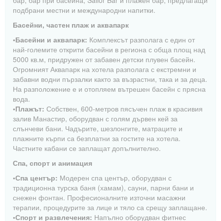
бар, бар при басейна, Sailor Bar и плажен бар, предлагащи
подбрани местни и международни напитки.
Басейни, частен плаж и аквапарк
•Басейни и аквапарк:
Комплексът разполага с един от
най-големите открити басейни в региона с обща площ над
5000 кв.м, придружен от забавен детски плувен басейн.
Огромният Аквапарк на хотела разполага с екстремни и
забавни водни пързалки както за възрастни, така и за деца.
На разположение е и отопляем вътрешен басейн с прясна
вода.
•Плажът:
Собствен, 600-метров пясъчен плаж в красивия
залив Манастир, оборудван с голям дървен кей за
слънчеви бани. Чадърите, шезлонгите, матраците и
плажните кърпи са безплатни за гостите на хотела.
Частните кабани се заплащат допълнително.
Спа, спорт и анимация
•Спа център:
Модерен спа център, оборудван с
традиционна турска баня (хамам), сауни, парни бани и
снежен фонтан. Професионалните източни масажни
терапии, процедурите за лице и тяло са срещу заплащане.
•Спорт и развлечения:
Напълно оборудван фитнес