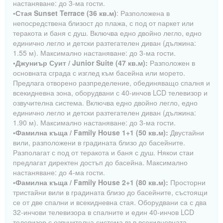
настаняване: до 3-ма гости.
•Стая Sunset Terrace (36 кв.м)
: Разположена в
непосредствена близост до плажа, с под от паркет или
теракота и баня с душ. Включва едно двойно легло, едно
единично легло и детски разтегателен диван (дължина:
1.55 м). Максимално настаняване: до 3-ма гости.
•Джуниър Суит / Junior Suite (47 кв.м):
Разположен в
основната сграда с изглед към басейна или морето.
Предлага отворено разпределение, обединяващо спалня и
всекидневна зона, оборудвани с 40-инчов LCD телевизор и
озвучителна система. Включва едно двойно легло, едно
единично легло и детски разтегателен диван (дължина:
1.90 м). Максимално настаняване: до 3-ма гости.
•Фамилна къща / Family House 1+1 (50 кв.м):
Двустайни
вили, разположени в градината близо до басейните.
Разполагат с под от теракота и баня с душ. Някои стаи
предлагат директен достъп до басейна. Максимално
настаняване: до 4-ма гости.
•Фамилна къща / Family House 2+1 (80 кв.м):
Просторни
тристайни вили в градината близо до басейните, състоящи
се от две спални и всекидневна стая. Оборудвани са с два
32-инчови телевизора в спалните и един 40-инчов LCD
телевизор с озвучителна система във всекидневната.