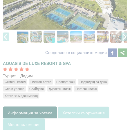
Споделяне в социалните медии
AQUASIS DE LUXE RESORT & SPA
Турция - Дидим
Семеен хотел
Плажен Хотел
Препоръчан
Подходящ за деца
Спа и уелнес
Слайдове
Директен плаж
Пясъчен плаж
Хотел за меден месец
Информация за хотела
Хотелски съоръжения
Местоположение