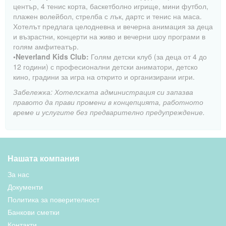
център, 4 тенис корта, баскетболно игрище, мини футбол,
плажен волейбол, стрелба с лък, дартс и тенис на маса.
Хотелът предлага целодневна и вечерна анимация за деца
и възрастни, концерти на живо и вечерни шоу програми в
голям амфитеатър.
•Neverland Kids Club:
Голям детски клуб (за деца от 4 до
12 години) с професионални детски аниматори, детско
кино, градини за игра на открито и организирани игри.
Забележка: Хотелската администрация си запазва
правото да прави промени в концепцията, работното
време и услугите без предварително предупреждение.
Нашата компания
За нас
Документи
Политика за поверителност
Банкови сметки
Контакти