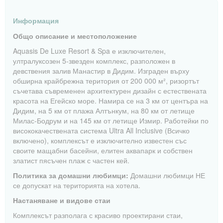
Информация
Общо описание и местоположение
Aquasis De Luxe Resort & Spa е изключителен,
ултралуксозен 5-звезден комплекс, разположен в
девствения залив Манастир в Дидим. Изграден върху
обширна крайбрежна територия от 200 000 м², ризортът
съчетава съвременен архитектурен дизайн с естествената
красота на Егейско море. Намира се на 3 км от центъра на
Дидим, на 5 км от плажа Алтънкум, на 80 км от летище
Милас-Бодрум и на 145 км от летище Измир. Работейки по
висококачествената система Ultra All Inclusive (Всичко
включено), комплексът е изключително известен със
своите мащабни басейни, елитен аквапарк и собствен
златист пясъчен плаж с частен кей.
Политика за домашни любимци:
Домашни любимци НЕ
се допускат на територията на хотела.
Настаняване и видове стаи
Комплексът разполага с красиво проектирани стаи,