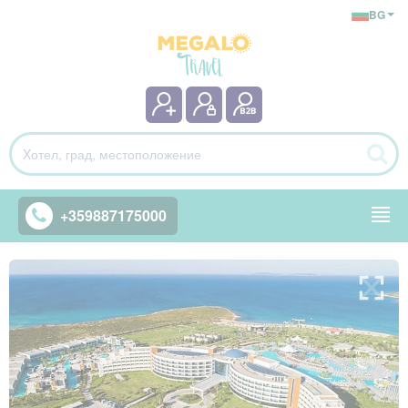
BG
+359887175000