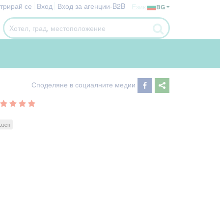
стрирай се
Вход
Вход за агенции-B2B
Език
BG
Споделяне в социалните медии
озен