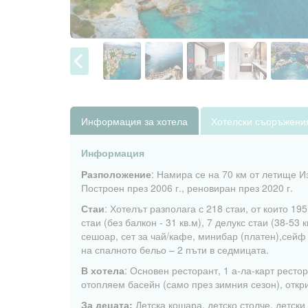
Информация за хотела
Хотелски съоръжени
Информация
Разположение
: Намира се на 70 км от летище И
Построен през 2006 г., реновиран през 2020 г.
Стаи
: Хотелът разполага с 218 стаи, от които 19
стаи (без балкон - 31 кв.м), 7 делукс стаи (38-53 
сешоар, сет за чай/кафе, минибар (платен),сейф 
на спалното бельо – 2 пъти в седмицата.
В хотела
: Основен ресторант, 1 а-ла-карт рестор
отопляем басейн (само през зимния сезон), откри
За децата:
Детска кошара, детско столче, детски 