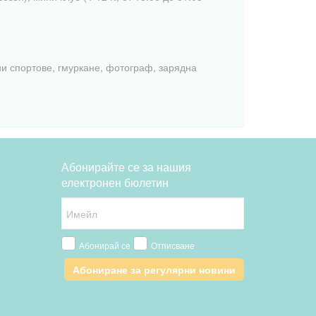
ни спортове, гмуркане, фотограф, зарядна
Абонирайте се за нашия
електронен бюлетин
Абонирай се
Отписване
Абониране за регулярни новини