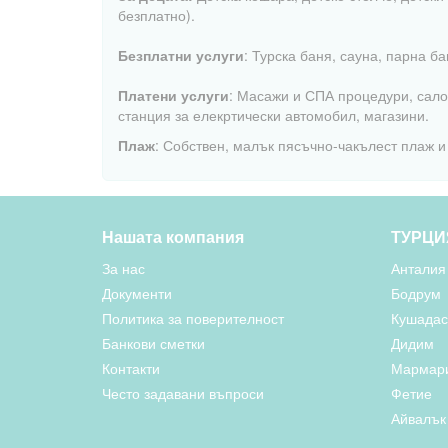
безплатно).
Безплатни услуги
: Турска баня, сауна, парна ба
Платени услуги
: Масажи и СПА процедури, сало
станция за елекртически автомобил, магазини.
Плаж
: Собствен, малък пясъчно-чакълест плаж и
Нашата компания
ТУРЦИ
За нас
Анталия
Документи
Бодрум
Политика за поверителност
Кушада
Банкови сметки
Дидим
Контакти
Мармар
Често задавани въпроси
Фетие
Айвалък