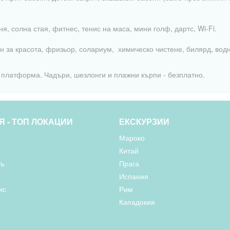
ня, солна стая, фитнес, тенис на маса, мини голф, дартс, Wi-Fi.
н за красота, фризьор, солариум, химическо чистене, билярд, вод
 платформа. Чадъри, шезлонги и плажни кърпи - безплатно.
Я - ТОП ЛОКАЦИИ
ЕКСКУРЗИИ
Мароко
Китай
съ
Прага
Испания
ис
Рим
Кападокия