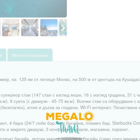
я
Местоположение
змир, на 125 км от летище Милас, на 500 м от центъра на Кушадас
5 супериор стаи (147 стаи с изглед море, 16 с изглед градина, 31 с 
кв.м), 8 суита (с джакузи - 45-75 кв.м). Всички стаи са оборудвани 
(безплатен), ютия и дъска за гладене, WI-Fi интернет. Почистване 
ант, 4 бара (24/7 лоби бар, при басейна, плажен бар, Starbucks Corn
то и закрито джакузи, 3 конферентни зали, магазини, паркинг.
открит басейн, детски закрит, отопляем басейн (само през зимния се