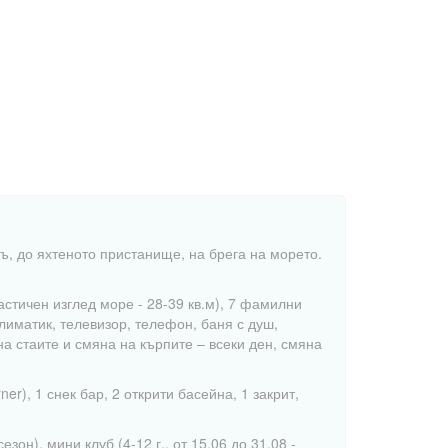
ъ, до яхтеното пристанище, на брега на морето.
частичен изглед море - 28-39 кв.м), 7 фамилни
с климатик, телевизор, телефон, баня с душ,
на стаите и смяна на кърпите – всеки ден, смяна
er), 1 снек бар, 2 открити басейна, 1 закрит,
зон), мини клуб (4-12 г., от 15.06 до 31.08 -