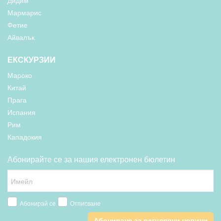
Дидим
Мармарис
Фетие
Айвалък
ЕКСКУРЗИИ
Мароко
Китай
Прага
Испания
Рим
Кападокия
Абонирайте се за нашия електронен бюлетин
Абонирай се
Отписване
Абониране за регулярни новини