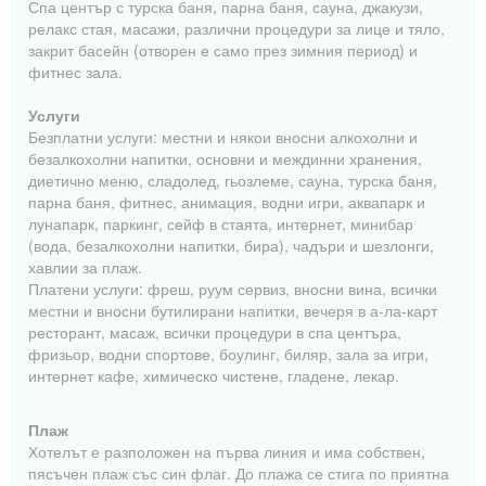
Спа център с турска баня, парна баня, сауна, джакузи,
релакс стая, масажи, различни процедури за лице и тяло,
закрит басейн (отворен е само през зимния период) и
фитнес зала.
Услуги
Безплатни услуги: местни и някои вносни алкохолни и
безалкохолни напитки, основни и междинни хранения,
диетично меню, сладолед, гьозлеме, сауна, турска баня,
парна баня, фитнес, анимация, водни игри, аквапарк и
лунапарк, паркинг, сейф в стаята, интернет, минибар
(вода, безалкохолни напитки, бира), чадъри и шезлонги,
хавлии за плаж.
Платени услуги: фреш, руум сервиз, вносни вина, всички
местни и вносни бутилирани напитки, вечеря в а-ла-карт
ресторант, масаж, всички процедури в спа центъра,
фризьор, водни спортове, боулинг, биляр, зала за игри,
интернет кафе, химическо чистене, гладене, лекар.
Плаж
Хотелът е разположен на първа линия и има собствен,
пясъчен плаж със син флаг. До плажа се стига по приятна