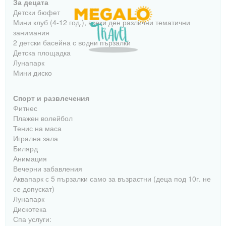
За децата
Детски бюфет
Мини клуб (4-12 год.), всеки ден различни тематични
занимания
2 детски басейна с водни пързалки
Детска площадка
Лунапарк
Мини диско
Спорт и развлечения
Фитнес
Плажен волейбол
Тенис на маса
Игрална зала
Билярд
Анимация
Вечерни забавления
Аквапарк с 5 пързалки само за възрастни (деца под 10г. не
се допускат)
Лунапарк
Дискотека
Спа услуги: