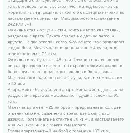
Стандартна стая Супериор – 400 стаи с големина 40-46
кв.м. в модерен стил със страничен изглед море, изглед
море или изглед градина, от които 5 са специализирани за
настаняване на инвалиди. Максималното настаняване е
2+2 или 3+1.
Фамилна стая - общо 46 стаи, които имат по две спални,
разделени с врата. Едната спалня е с двойно легло, а
другата – с две отделни легла. Фамилните стаи разполагат
с една баня. Максималното настаняване е 4 души, като
големината им е 72 кв.м.
Фамилна стая Дуплекс - 48 стаи. Този тип стаи са на две
нива, неразделени с врата - на първия етаж има спалня и
баня с душ, а на втория етаж - спалня и баня с вана.
Максималното настаняване е 4 души, като големината им
е 80 кв.м.
Апартамент - 60 двустайни апартамента с хол, две спални,
разделени с врата за максимално 4 души с големина 63
кв.м.
Малък апартамент - 22 на брой и представляват хол, две
отделни спални, разделени с врата, две бани с душ,
джакузи. Големината на стаите е 70 кв.м., а настаняването
е за 2+1. Всички са с гледка към морето.
Голям апартамент – 3 на брой с големина 137 кв.м,