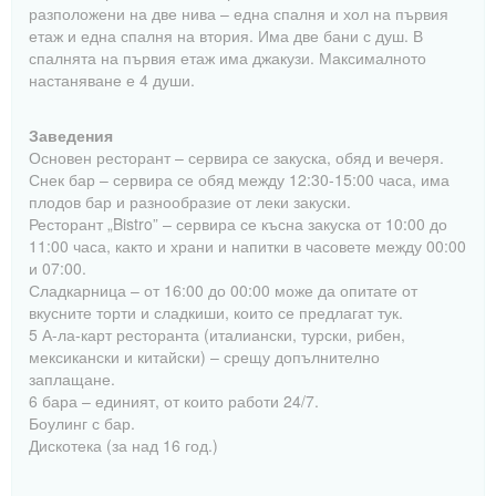
разположени на две нива – една спалня и хол на първия
етаж и една спалня на втория. Има две бани с душ. В
спалнята на първия етаж има джакузи. Максималното
настаняване е 4 души.
Заведения
Основен ресторант – сервира се закуска, обяд и вечеря.
Снек бар – сервира се обяд между 12:30-15:00 часа, има
плодов бар и разнообразие от леки закуски.
Ресторант „Bistro” – сервира се късна закуска от 10:00 до
11:00 часа, както и храни и напитки в часовете между 00:00
и 07:00.
Сладкарница – от 16:00 до 00:00 може да опитате от
вкусните торти и сладкиши, които се предлагат тук.
5 А-ла-карт ресторанта (италиански, турски, рибен,
мексикански и китайски) – срещу допълнително
заплащане.
6 бара – единият, от които работи 24/7.
Боулинг с бар.
Дискотека (за над 16 год.)