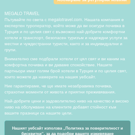
MEGALO TRAVEL
Пътувайте по света с megalotravel.com. Нашата компания е
експертен туроператор, който може да ви осигури почивка в
Турция и по целия свят с възможно най-добрите комфортни
хотели и транспорт, безопасен туризъм и надеждни услуги за
местни и чуждестранни туристи, както и за индивидуални и
групи.
Внимателно сме подбрали хотели от цял свят и ви каним на
комфортна почивка и ви даваме спокойствие. Нашите
партньори имат голям брой хотели в Турция и по целия свят,
които можете да намерите на нашия уебсайт.
Ние гарантираме, че ще имате незабравима почивка,
страхотни моменти от живота и приятни преживявания.
Най-добрите цени и задоволително ниво на качество и високо
ниво на обслужване на клиентите добавят стойност към
вашите празници са нашите цели.
Нашият уебсайт използва „Политика за поверителност и
Всички посочени цени се изчисляват по курс на БНБ 1
бисквитки“, за да подобри вашето изживяване