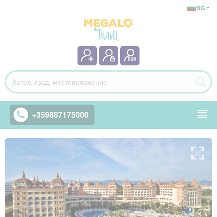
BG
+359887175000