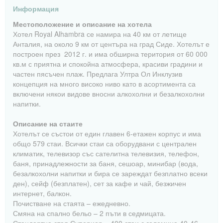
Информация
Местоположение и описание на хотела
Хотел Royal Alhambra се намира на 40 км от летище
Анталия, на около 9 км от центъра на град Сиде. Хотелът е
построен през 2012 г. и има обширна територия от 60 000
кв.м с приятна и спокойна атмосфера, красиви градини и
частен пясъчен плаж. Предлага Ултра Ол Инклузив
концепция на много високо ниво като в асортимента са
включени някои видове вносни алкохолни и безалкохолни
напитки.
Описание на стаите
Хотелът се състои от един главен 6-етажен корпус и има
общо 579 стаи. Всички стаи са оборудвани с централен
климатик, телевизор със сателитна телевизия, телефон,
баня, принадлежности за баня, сешоар, минибар (вода,
безалкохолни напитки и бира се зареждат безплатно всеки
ден), сейф (безплатен), сет за кафе и чай, безжичен
интернет, балкон.
Почистване на стаята – ежедневно.
Смяна на спално бельо – 2 пъти в седмицата.