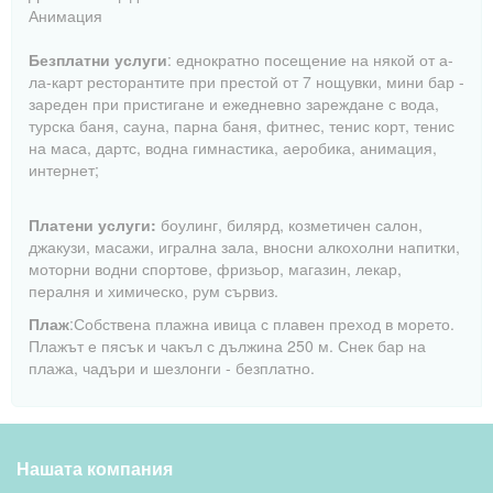
Анимация
Безплатни услуги
: еднократно посещение на някой от а-
ла-карт ресторантите при престой от 7 нощувки, мини бар -
зареден при пристигане и ежедневно зареждане с вода,
турска баня, сауна, парна баня, фитнес, тенис корт, тенис
на маса, дартс, водна гимнастика, аеробика, анимация,
интернет;
Платени услуги:
боулинг, билярд, козметичен салон,
джакузи, масажи, игрална зала, вносни алкохолни напитки,
моторни водни спортове, фризьор, магазин, лекар,
пералня и химическо, рум сървиз.
Плаж
:Собствена плажна ивица с плавен преход в морето.
Плажът е пясък и чакъл с дължина 250 м. Снек бар на
плажа, чадъри и шезлонги - безплатно.
Нашата компания