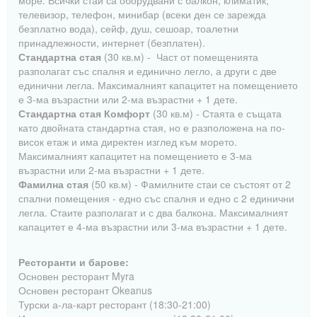
море. Всички стаи са оборудвани с балкон, климатик,
телевизор, телефон, минибар (всеки ден се зарежда
безплатно вода), сейф, душ, сешоар, тоалетни
принадлежности, интернет (безплатен).
Стандартна стая
(30 кв.м) - Част от помещенията
разполагат със спалня и единично легло, а други с две
единични легла. Максималният капацитет на помещението
е 3-ма възрастни или 2-ма възрастни + 1 дете.
Стандартна стая Комфорт
(30 кв.м) - Стаята е същата
като двойната стандартна стая, но е разположена на по-
висок етаж и има директен изглед към морето.
Максималният капацитет на помещението е 3-ма
възрастни или 2-ма възрастни + 1 дете.
Фамилна стая
(50 кв.м) - Фамилните стаи се състоят от 2
спални помещения - едно със спалня и едно с 2 единични
легла. Стаите разполагат и с два балкона. Максималният
капацитет е 4-ма възрастни или 3-ма възрастни + 1 дете.
Ресторанти и барове:
Основен ресторант Myra
Основен ресторант Okeanus
Турски а-ла-карт ресторант (18:30-21:00)