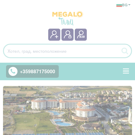
BG
+359887175000