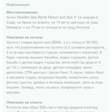
Информация
Местоположение:
Хотел Seaden Sea World Resort and Spa 5* се намира в
Сиде, на брага на морето, на 10 км от центъра на град
Манавгат и на 70 км от летището на град Анталия.
Описание на хотела:
Хотелът отваря врати през 2009г. и е с площ от 50 000
кв.м. На разположение на гостите са 2 основни ресторанта,
3 а-ла-карт ресторанта (турски, италиански и азиатски), 8
бара, няколко външни басейна, водни пързалки, детски
басейн с детски водни пързалки, мини клуб (за деца от 4
до 12г.), анимация за деца, детска площадка, мини
дискотека, СПА център с турска баня, 2 сауни, парна баня
и масажни студиа, вътрешен басейн, козметичен салон,
фитнес център, дневна и вечерна анимация, зала за игри,
боулинг, билярд, тенис на маса, конферентнr зала и
магазин.
Описание на стаите:
В хотела има общо 528 стаи с изглед градина и изглед