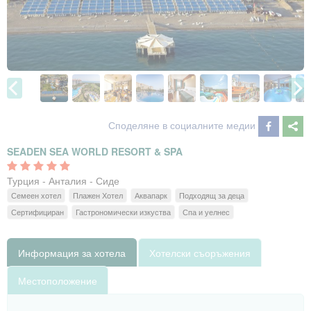
Споделяне в социалните медии
SEADEN SEA WORLD RESORT & SPA
Турция - Анталия - Сиде
Семеен хотел
Плажен Хотел
Аквапарк
Подходящ за деца
Сертифициран
Гастрономически изкуства
Спа и уелнес
Информация за хотела
Хотелски съоръжения
Местоположение