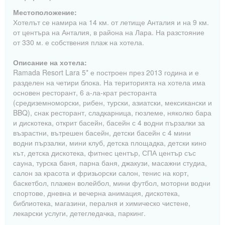
Местоположение:
Хотелът се намира на 14 км. от летище Анталия и на 9 км.
от центъра на Анталия, в района на Лара. На разстояние
от 330 м. е собствения плаж на хотела.
Описание на хотела:
Ramada Resort Lara 5* е построен през 2013 година и е
разделен на четири блока. На територията на хотела има
основен ресторант, 6 а-ла-крат ресторанта
(средиземноморски, рибен, турски, азиатски, мексикански и
BBQ), снак ресторант, сладкарница, гюзлеме, няколко бара
и дискотека, открит басейн, басейн с 4 водни пързалки за
възрастни, вътрешен басейн, детски басейн с 4 мини
водни пързалки, мини клуб, детска площадка, детски кино
кът, детска дискотека, фитнес център, СПА център със
сауна, турска баня, парна баня, джакузи, масажни студиа,
салон за красота и фризьорски салон, тенис на корт,
баскетбол, плажен волейбол, мини футбол, моторни водни
спортове, дневна и вечерна анимация, дискотека,
библиотека, магазини, пералня и химическо чистене,
лекарски услуги, детегледачка, паркинг.