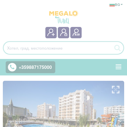
BG
+359887175000