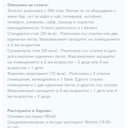
Описание на стаите:
Хотелът разполага с 396 стаи. Всички те са оборудвани с
мини бар, сет за кафе и чай, телевизор, интернет,
телефон, климатик, сайф, сешоар и тоалетни
принадлежности. Стаите разполагат и с балкон.
Стандартна стая (30 кв.м) - Разполага със спалня или две
единични легла. Максималният капацитет на помещението
е 2-ма възрастни.
Супериорна стая (35 кв.м) - Разполага със спалня и едно
допълнително единично легло. Максималният капацитет
на помещението е 2-ма възрастни + 2 деца или 3-ма
възрастни + 1 дете.
Фамилен апартамент (70 кв.м) - Разполага с 2 спални
помещения, всекидневна и 1 баня. Едното спално
помещение е с две единични легла, а другото със спалня.
Максималният капацитет е 5-ма възрастни + 1 дете или 4-
ма възрастни + 2 деца.
Расторанти и барове:
Основен ресторант Mood
Средиземноморски а-ла-карт ресторант Verona (19:00-
21:30)