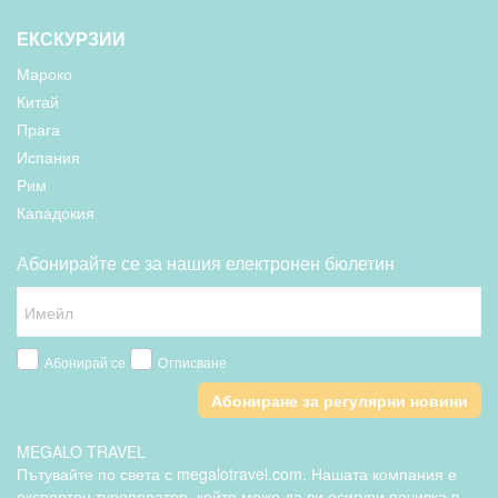
ЕКСКУРЗИИ
Мароко
Китай
Прага
Испания
Рим
Кападокия
Абонирайте се за нашия електронен бюлетин
Абонирай се
Отписване
Абониране за регулярни новини
MEGALO TRAVEL
Пътувайте по света с megalotravel.com. Нашата компания е
експертен туроператор, който може да ви осигури почивка в