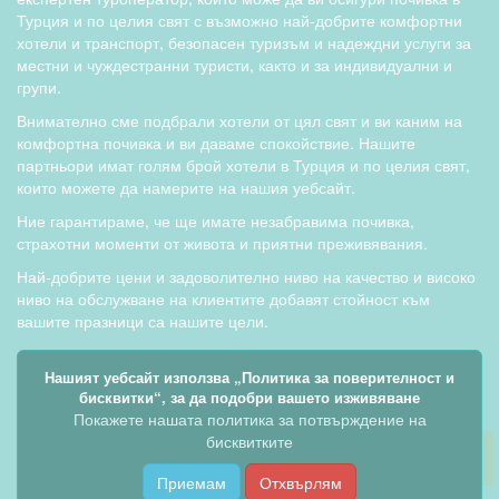
Турция и по целия свят с възможно най-добрите комфортни
хотели и транспорт, безопасен туризъм и надеждни услуги за
местни и чуждестранни туристи, както и за индивидуални и
групи.
Внимателно сме подбрали хотели от цял свят и ви каним на
комфортна почивка и ви даваме спокойствие. Нашите
партньори имат голям брой хотели в Турция и по целия свят,
които можете да намерите на нашия уебсайт.
Ние гарантираме, че ще имате незабравима почивка,
страхотни моменти от живота и приятни преживявания.
Най-добрите цени и задоволително ниво на качество и високо
ниво на обслужване на клиентите добавят стойност към
вашите празници са нашите цели.
Нашият уебсайт използва „Политика за поверителност и
Всички посочени цени се изчисляват по курс на БНБ 1
бисквитки“, за да подобри вашето изживяване
евро = 1,95583 лева
Покажете нашата политика за потвърждение на
бисквитките
+35924374025
Приемам
Отхвърлям