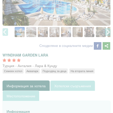
Споделяне в социалните медии
WYNDHAM GARDEN LARA
Турция - Анталия - Лара & Кунду
Семеен хотел
Аквапарк
Подходящ за деца
На втората линия
Информация за хотела
Хотелски съоръжения
Местоположение
Информация