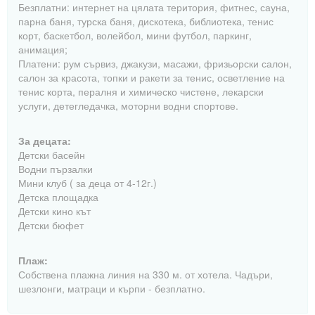
Безплатни: интернет на цялата територия, фитнес, сауна,
парна баня, турска баня, дискотека, библиотека, тенис
корт, баскетбол, волейбол, мини футбол, паркинг,
анимация;
Платени: рум сървиз, джакузи, масажи, фризьорски салон,
салон за красота, топки и ракети за тенис, осветление на
тенис корта, пералня и химическо чистене, лекарски
услуги, детегледачка, моторни водни спортове.
За децата:
Детски басейн
Водни пързалки
Мини клуб ( за деца от 4-12г.)
Детска площадка
Детски кино кът
Детски бюфет
Плаж:
Собствена плажна линия на 330 м. от хотела. Чадъри,
шезлонги, матраци и кърпи - безплатно.