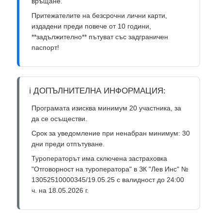
връщане.
Притежателите на безсрочни лични карти,
издадени преди повече от 10 години,
**задължително** пътуват със задграничен
паспорт!
ℹ️ ДОПЪЛНИТЕЛНА ИНФОРМАЦИЯ:
Програмата изисква минимум 20 участника, за
да се осъществи.
Срок за уведомление при ненабран минимум: 30
дни преди отпътуване.
Туроператорът има сключена застраховка
"Отговорност на туроператора" в ЗК "Лев Инс" №
13052510000345/19.05.25 с валидност до 24:00
ч. на 18.05.2026 г.