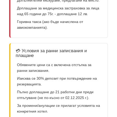
Допълнителни екскурзии, предлагани на място.
Доплащане за медицинска застраховка за лица
над 65 години до 75г. - доплащане 12 лв.
Горивна такса (ако бъде начислена от
авиокомпанията).
💳 Условия за ранни записвания и
плащане
Обявените цени са с включена отстъпка за
ранни записвания.
Изисква се 30% депозит при потвърждение на
резервацията.
Пълно доплащане до 21 работни дни преди
отпътуване (не по-късно от 02.12.2025 г.).
За промени/анулации се прилагат условията на
конкретния хотел.