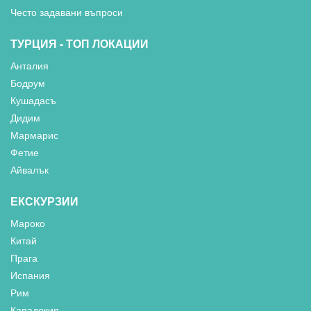
Често задавани въпроси
ТУРЦИЯ - ТОП ЛОКАЦИИ
Анталия
Бодрум
Кушадасъ
Дидим
Мармарис
Фетие
Айвалък
ЕКСКУРЗИИ
Мароко
Китай
Прага
Испания
Рим
Кападокия