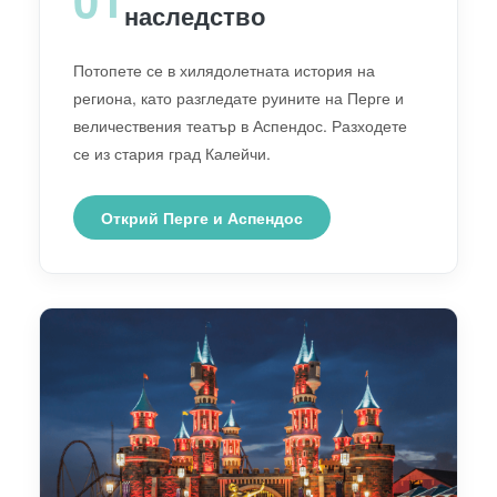
наследство
Потопете се в хилядолетната история на
региона, като разгледате руините на Перге и
величествения театър в Аспендос. Разходете
се из стария град Калейчи.
Открий Перге и Аспендос