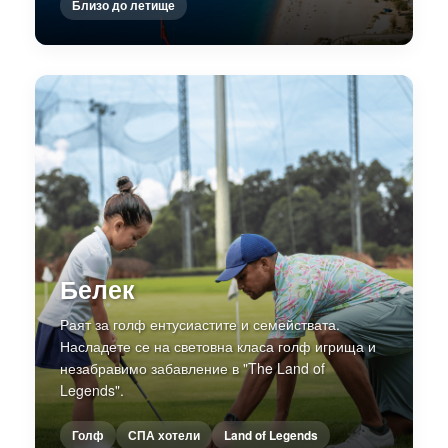
Близо до летище
Белек
Раят за голф ентусиастите и семействата.
Насладете се на световна класа голф игрища и
незабравимо забавление в "The Land of
Legends".
Голф
СПА хотели
Land of Legends