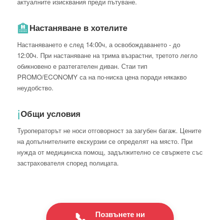
актуалните изисквания преди пътуване.
🏨
Настаняване в хотелите
Настаняването е след 14:00ч, а освобождаването - до
12:00ч. При настаняване на трима възрастни, третото легло
обикновено е разтегателен диван. Стаи тип
PROMO/ECONOMY са на по-ниска цена поради някакво
неудобство.
ℹ️
Общи условия
Туроператорът не носи отговорност за загубен багаж. Цените
на допълнителните екскурзии се определят на място. При
нужда от медицинска помощ, задължително се свържете със
застрахователя според полицата.
Позвънете ни
📞