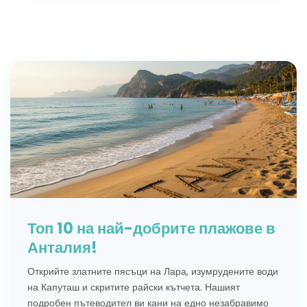
Топ 10 на най-добрите плажове в
Анталия!
Открийте златните пясъци на Лара, изумрудените води
на Капуташ и скритите райски кътчета. Нашият
подробен пътеводител ви кани на едно незабравимо