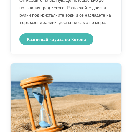
потъналия град Кекова. Разгледайте древни
руини под кристалните води и се насладете на
тюркоазени заливи, достъпни само по море.
Разгледай круиза до Кекова