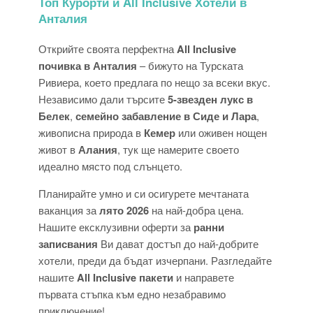
Топ Курорти и All Inclusive Хотели в
Анталия
Открийте своята перфектна
All Inclusive
почивка в Анталия
– бижуто на Турската
Ривиера, което предлага по нещо за всеки вкус.
Независимо дали търсите
5-звезден лукс в
Белек
,
семейно забавление в Сиде и Лара
,
живописна природа в
Кемер
или оживен нощен
живот в
Алания
, тук ще намерите своето
идеално място под слънцето.
Планирайте умно и си осигурете мечтаната
ваканция за
лято 2026
на най-добра цена.
Нашите ексклузивни оферти за
ранни
записвания
Ви дават достъп до най-добрите
хотели, преди да бъдат изчерпани. Разгледайте
нашите
All Inclusive пакети
и направете
първата стъпка към едно незабравимо
приключение!