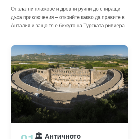
От златни плажове и древни руини до спиращи
дъха приключения – открийте какво да правите в
Анталия и защо тя е бижуто на Турската ривиера.
01
🏛️ Античното