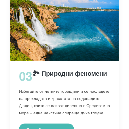
03
🏞️ Природни феномени
Избягайте от летните горещини и се насладете
на прохладата и красотата на водопадите
Дюден, които се вливат директно в Средиземно
море – една наистина спираща дъха гледка.