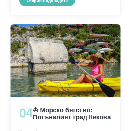
Открий водопадите
04
⛵ Морско бягство:
Потъналият град Кекова
Отплавайте на вълнуващо пътешествие до