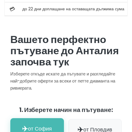
💳
до 22 дни доплащане на оставащата дължима сума
Вашето перфектно
пътуване до Анталия
започва тук
Изберете откъде искате да пътувате и разгледайте
най-добрите оферти за всеки от петте диаманта на
ривиерата.
1. Изберете начин на пътуване:
✈️
✈️
от София
от Пловдив