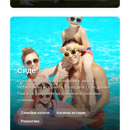
Сиде
Идеалното място за семейства с деца и
любители на историята. Разходете се из древен
Рим и се отпуснете на плитките и спокойни
плажове.
Семейни хотели
Антична история
Романтика