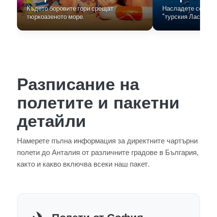
Където боровите гори срещат
Насладете се на 5
тюркоазеното море.
"турския Лас Вегас
Разписание на
полетите и пакетни
детайли
Намерете пълна информация за директните чартърни
полети до Анталия от различните градове в България,
както и какво включва всеки наш пакет.
✈️
Полети от София