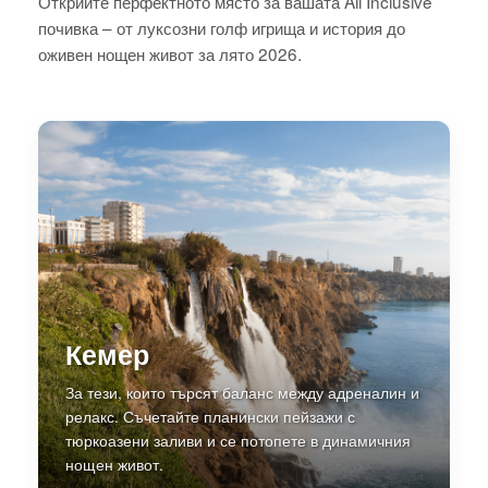
Открийте перфектното място за вашата All Inclusive
почивка – от луксозни голф игрища и история до
оживен нощен живот за лято 2026.
Кемер
За тези, които търсят баланс между адреналин и
релакс. Съчетайте планински пейзажи с
тюркоазени заливи и се потопете в динамичния
нощен живот.