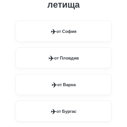
летища
✈️
от София
✈️
от Пловдив
✈️
от Варна
✈️
от Бургас