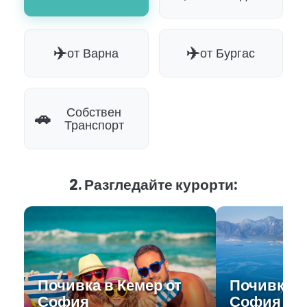
✈️
✈️
от Варна
от Бургас
Собствен
🚗
Транспорт
2. Разгледайте курорти:
Почивка в Кемер от
Почивка в
София
София