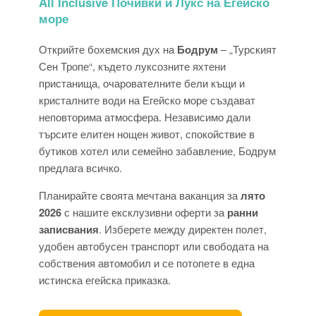
All Inclusive Почивки и Лукс на Егейско
море
Открийте бохемския дух на
Бодрум
– „Турският
Сен Тропе“, където луксозните яхтени
пристанища, очарователните бели къщи и
кристалните води на Егейско море създават
неповторима атмосфера. Независимо дали
търсите елитен нощен живот, спокойствие в
бутиков хотел или семейно забавление, Бодрум
предлага всичко.
Планирайте своята мечтана ваканция за
лято
2026
с нашите ексклузивни оферти за
ранни
записвания
. Изберете между директен полет,
удобен автобусен транспорт или свободата на
собствения автомобил и се потопете в една
истинска егейска приказка.