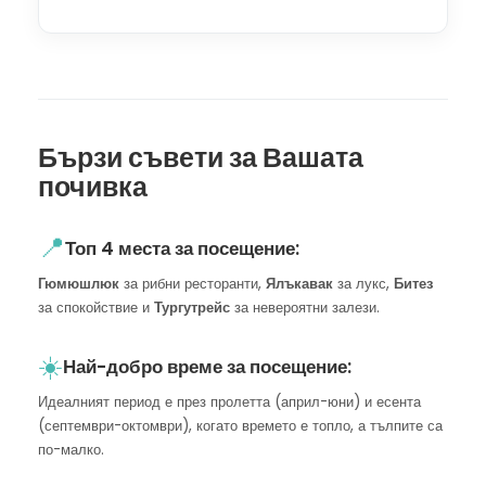
Бързи съвети за Вашата
почивка
📍
Топ 4 места за посещение:
Гюмюшлюк
за рибни ресторанти,
Ялъкавак
за лукс,
Битез
за спокойствие и
Тургутрейс
за невероятни залези.
☀️
Най-добро време за посещение:
Идеалният период е през пролетта (април-юни) и есента
(септември-октомври), когато времето е топло, а тълпите са
по-малко.