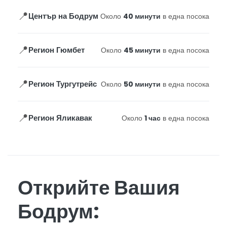
📍
Център на Бодрум
Около
40 минути
в една посока
📍
Регион Гюмбет
Около
45 минути
в една посока
📍
Регион Тургутрейс
Около
50 минути
в една посока
📍
Регион Яликавак
Около
1 час
в една посока
Открийте Вашия
Бодрум: