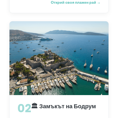
Открий своя плажен рай →
02
🏛️ Замъкът на Бодрум