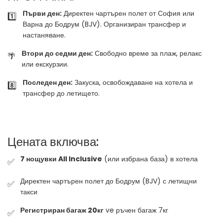
Първи ден:
Директен чартърен полет от София или
1️⃣
Варна до Бодрум (BJV). Организиран трансфер и
настаняване.
Втори до седми ден:
Свободно време за плаж, релакс
🌴
или екскурзии.
Последен ден:
Закуска, освобождаване на хотела и
8️⃣
трансфер до летището.
Цената включва:
7 нощувки All Inclusive
(или избрана база) в хотела
✅
Директен чартърен полет до Бодрум (BJV) с летищни
✅
такси
Регистриран багаж 20кг
ve ръчен багаж 7кг
✅