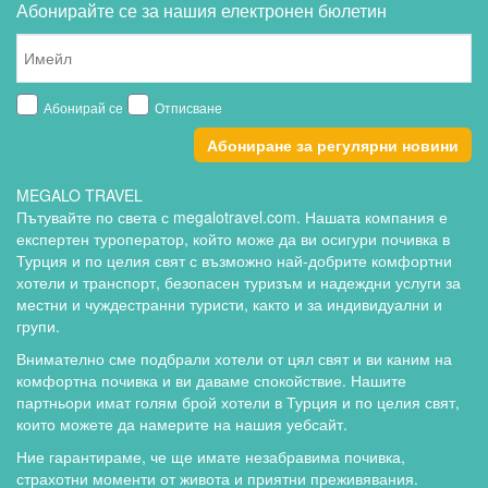
Абонирайте се за нашия електронен бюлетин
Абонирай се
Отписване
Абониране за регулярни новини
MEGALO TRAVEL
Пътувайте по света с megalotravel.com. Нашата компания е
експертен туроператор, който може да ви осигури почивка в
Турция и по целия свят с възможно най-добрите комфортни
хотели и транспорт, безопасен туризъм и надеждни услуги за
местни и чуждестранни туристи, както и за индивидуални и
групи.
Внимателно сме подбрали хотели от цял свят и ви каним на
комфортна почивка и ви даваме спокойствие. Нашите
партньори имат голям брой хотели в Турция и по целия свят,
които можете да намерите на нашия уебсайт.
Ние гарантираме, че ще имате незабравима почивка,
страхотни моменти от живота и приятни преживявания.