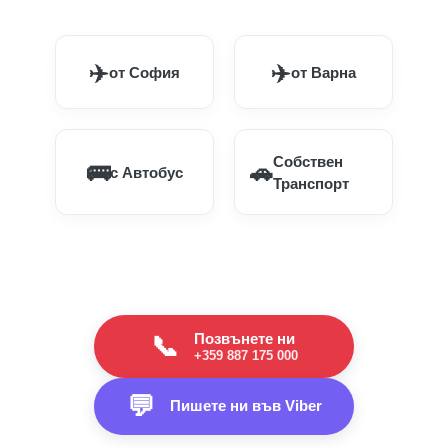
✈️
✈️
от София
от Варна
Собствен
🚌
🚗
с Автобус
Транспорт
Позвънете ни
📞
+359 887 175 000
💬
Пишете ни във Viber