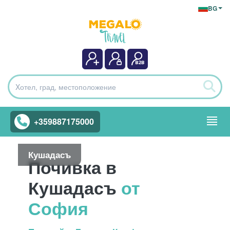
BG
+359887175000
Кушадасъ
Почивка в
Кушадасъ
от
София