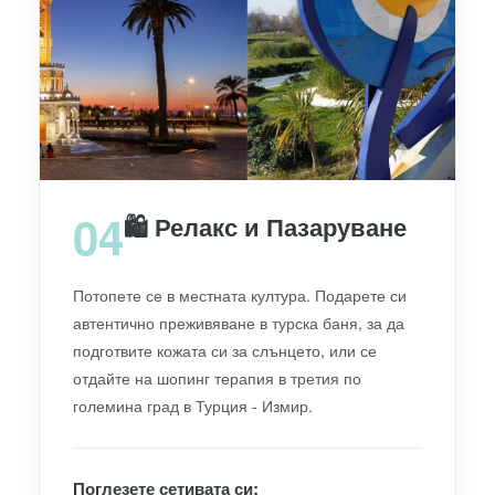
04
🛍️ Релакс и Пазаруване
Потопете се в местната култура. Подарете си
автентично преживяване в турска баня, за да
подготвите кожата си за слънцето, или се
отдайте на шопинг терапия в третия по
големина град в Турция - Измир.
Поглезете сетивата си: