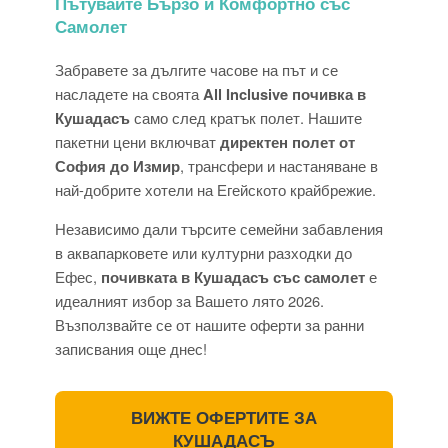
Пътувайте Бързо и Комфортно със
Самолет
Забравете за дългите часове на път и се
насладете на своята
All Inclusive почивка в
Кушадасъ
само след кратък полет. Нашите
пакетни цени включват
директен полет от
София до Измир
, трансфери и настаняване в
най-добрите хотели на Егейското крайбрежие.
Независимо дали търсите семейни забавления
в аквапарковете или културни разходки до
Ефес,
почивката в Кушадасъ със самолет
е
идеалният избор за Вашето лято 2026.
Възползвайте се от нашите оферти за ранни
записвания още днес!
ВИЖТЕ ОФЕРТИТЕ ЗА
КУШАДАСЪ