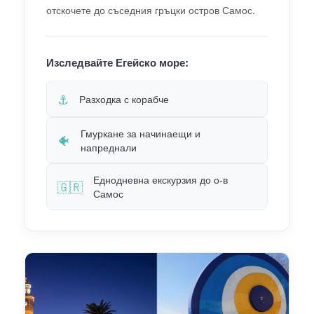
отскочете до съседния гръцки остров Самос.
Изследвайте Егейско море:
⚓
Разходка с корабче
Гмуркане за начинаещи и
🐠
напреднали
Еднодневна екскурзия до о-в
🇬🇷
Самос