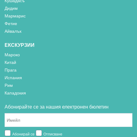
Кушадасъ
Дидим
Мармарис
Фетие
Айвалък
ЕКСКУРЗИИ
Мароко
Китай
Прага
Испания
Рим
Кападокия
Абонирайте се за нашия електронен бюлетин
Абонирай се
Отписване