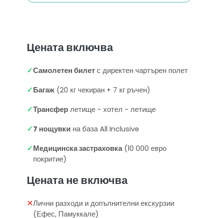
Цената включва
✓
Самолетен билет
с директен чартърен полет
✓
Багаж
(20 кг чекиран + 7 кг ръчен)
✓
Трансфер
летище - хотел - летище
✓
7 нощувки
на база All Inclusive
✓
Медицинска застраховка
(10 000 евро
покритие)
Цената не включва
✕
Лични разходи и допълнителни екскурзии
(Ефес, Памуккале)