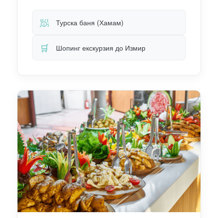
🧖
Турска баня (Хамам)
🛒
Шопинг екскурзия до Измир