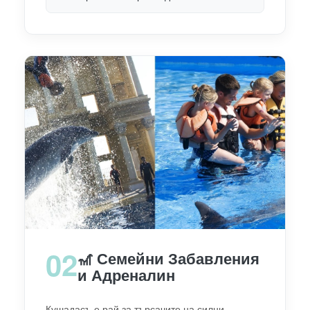
02
🎢 Семейни Забавления
и Адреналин
Кушадасъ е рай за търсачите на силни