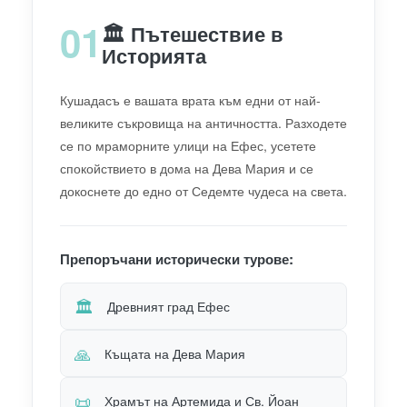
01
🏛️ Пътешествие в
Историята
Кушадасъ е вашата врата към едни от най-
великите съкровища на античността. Разходете
се по мраморните улици на Ефес, усетете
спокойствието в дома на Дева Мария и се
докоснете до едно от Седемте чудеса на света.
Препоръчани исторически турове:
🏛️
Древният град Ефес
🙏
Къщата на Дева Мария
📜
Храмът на Артемида и Св. Йоан