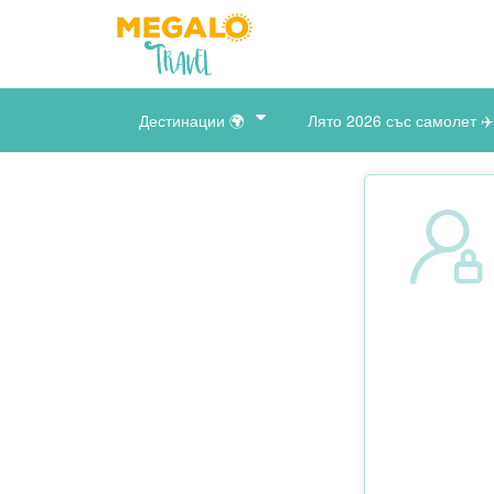
Дестинации 🌍
Лято 2026 със самолет ✈️