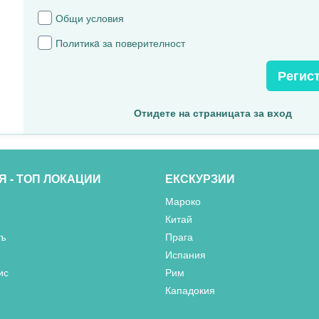
Общи условия
Политикa за поверителност
Регис
Отидете на страницата за вход
Я - ТОП ЛОКАЦИИ
ЕКСКУРЗИИ
Мароко
Китай
съ
Прага
Испания
ис
Рим
Кападокия