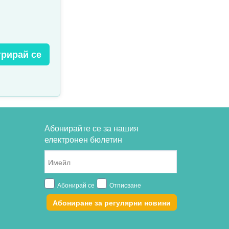
трирай се
Абонирайте се за нашия
електронен бюлетин
Абонирай се
Отписване
Абониране за регулярни новини