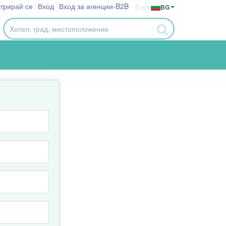
стрирай се
Вход
Вход за агенции-B2B
Език
BG